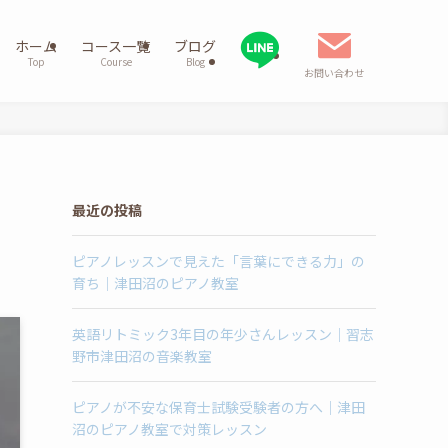
ホーム
コース一覧
ブログ
Top
Course
Blog
お問い合わせ
最近の投稿
ピアノレッスンで見えた「言葉にできる力」の
育ち｜津田沼のピアノ教室
英語リトミック3年目の年少さんレッスン｜習志
野市津田沼の音楽教室
ピアノが不安な保育士試験受験者の方へ｜津田
沼のピアノ教室で対策レッスン